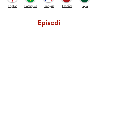
English
Português
Français
Español
عربي
Episodi